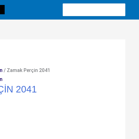
Search
for:
n
/ Zamak Perçin 2041
n
IN 2041