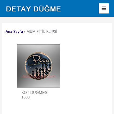
İçeriğe
atla
Ana Sayfa
/ MUM FİTİL KLİPSİ
KOT DÜĞMESI
1600